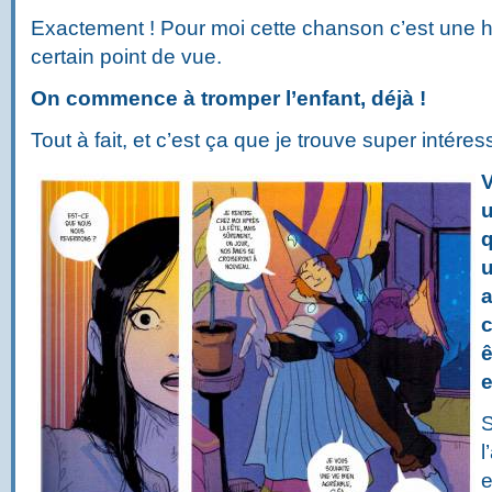
Exactement ! Pour moi cette chanson c’est une hi
certain point de vue.
On commence à tromper l’enfant, déjà !
Tout à fait, et c’est ça que je trouve super intéres
u
q
u
a
c
ê
e
S
l
e