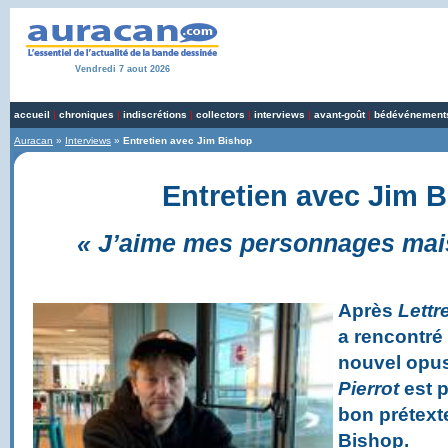
Vendredi 7 aout 2026
accueil
|
chroniques
|
indiscrétions
|
collectors
|
interviews
|
avant-goût
|
bédévénement
Auracan
»
Interviews
»
Entretien avec Jim Bishop
Entretien avec Jim 
« J’aime mes personnages mais 
Après
Lettr
a rencontré
nouvel opus
Pierrot
est p
bon prétext
Bishop.